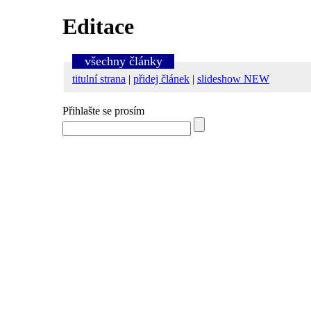
Editace
všechny články
titulní strana
|
přidej článek
|
slideshow NEW
Přihlašte se prosím