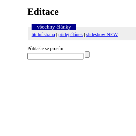
Editace
všechny články
titulní strana
|
přidej článek
|
slideshow NEW
Přihlašte se prosím