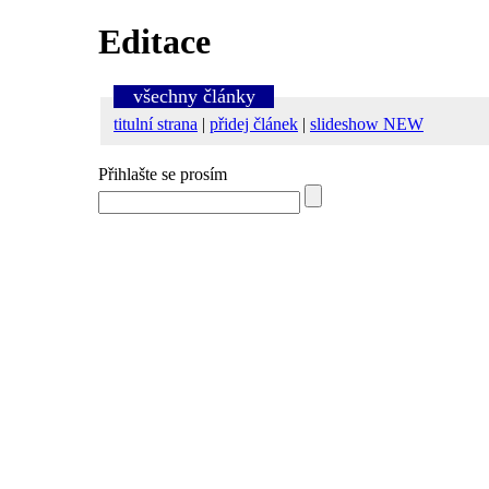
Editace
všechny články
titulní strana
|
přidej článek
|
slideshow NEW
Přihlašte se prosím