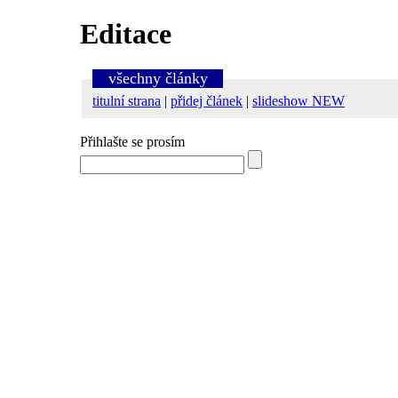
Editace
všechny články
titulní strana
|
přidej článek
|
slideshow NEW
Přihlašte se prosím