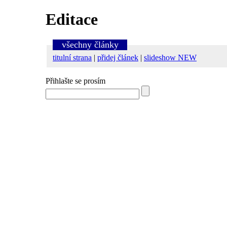
Editace
všechny články
titulní strana
|
přidej článek
|
slideshow NEW
Přihlašte se prosím