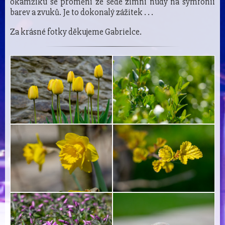
okamžiku se promění ze šedé zimní nudy na symfonii
barev a zvuků. Je to dokonalý zážitek . . .
Za krásné fotky děkujeme Gabrielce.