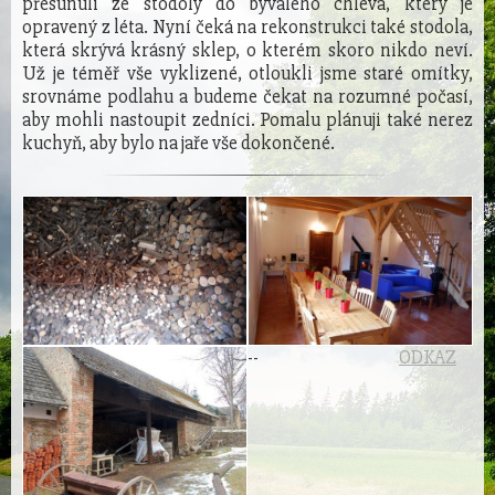
přesunuli ze stodoly do bývalého chléva, který je
opravený z léta. Nyní čeká na rekonstrukci také stodola,
která skrývá krásný sklep, o kterém skoro nikdo neví.
Už je téměř vše vyklizené, otloukli jsme staré omítky,
srovnáme podlahu a budeme čekat na rozumné počasí,
aby mohli nastoupit zedníci. Pomalu plánuji také nerez
kuchyň, aby bylo na jaře vše dokončené.
-
-
ODKAZ
E