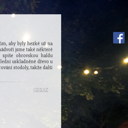
íkům, aby byly hezké už na
 nádvoří jsme také některé
a spíše obrovskou haldu
slední uskladněné dřevo u
rování stodoly, takže další
ODKAZ
E