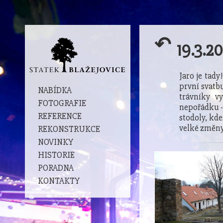
↶
19.3.20
Jaro je tady
první svatbu
NABÍDKA
trávníky v
FOTOGRAFIE
nepořádku -
REFERENCE
stodoly, kde
velké změny
REKONSTRUKCE
NOVINKY
HISTORIE
PORADNA
KONTAKTY