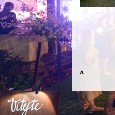
© mee
^