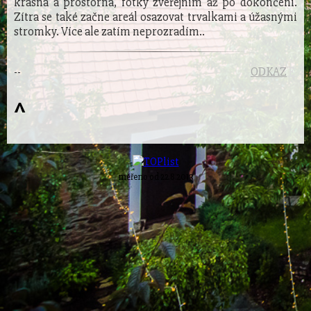
krásná a prostorná, fotky zveřejním až po dokončení.
Zítra se také začne areál osazovat trvalkami a úžasnými
stromky. Více ale zatím neprozradím..
-
-
ODKAZ
E
© mee
^
měřeno od 22.8.2013