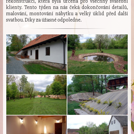
rekonstrukci, která byla určena pro všechny svatební
klienty. Tento týden na nás čeká dokončování detailů,
malování, montování nábytku a velký úklid před další
svatbou. Díky za úžasné odpoledne.