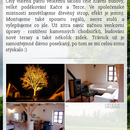
Celý víkend patřil velkému úklidu celé hlavní budovy,
velké poděkování Kačce a Terce. Ve společenské
místnosti zesvětlujeme dřevěný strop, efekt je jemný.
Montujeme také spoustu regálů, nerez stolů a
vylepšujeme co jde. Už zítra navíc začnou venkovní
úpravy - rozšíření kamenných chodníčků, budování
nové terasy a také několik zídek. Trávník už je
samozřejmně dávno posekaný, po tom se mi celou zimu
stýskalo :)
-
-
ODKAZ
E