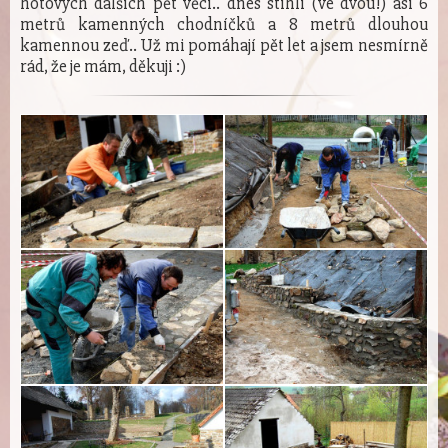
hotových dalších pět věcí.. dnes stihli (ve dvou!) asi 6
metrů kamenných chodníčků a 8 metrů dlouhou
kamennou zeď.. Už mi pomáhají pět let a jsem nesmírně
rád, že je mám, děkuji :)