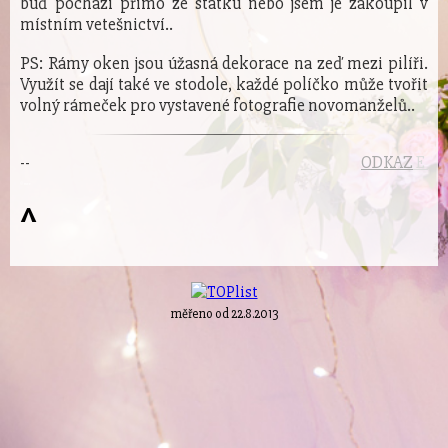
buď pochází přímo ze statku nebo jsem je zakoupil v
místním vetešnictví..
PS: Rámy oken jsou úžasná dekorace na zeď mezi pilíři.
Využít se dají také ve stodole, každé políčko může tvořit
volný rámeček pro vystavené fotografie novomanželů..
-
-
ODKAZ
E
© mee
^
měřeno od 22.8.2013