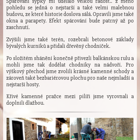
Spárování sýpky mi udělalo velkou radost.. z mého
pohledu se jedná o nejstarší a také velmi malebnou
budovu, ze které historie doslova sálá. Opravili jsme také
okna a parapety. Efekt spárování bude patrný až po
zaschnutí.
Zvýšili jsme také terén, rozebrali betonové základy
bývalých kurníků a přidali dřevěný chodníček.
Po složitém shánění konečně přivezli balkánskou rulu a
mohli jsme tak dodělat chodníky na nádvoří. Pro
výškový přechod jsme zvolili krásné kamenné schody a
zároveň také bezbariérovou plochu pro naše nejmladší a
nejstarší hosty.
Křivé kamenné pražce mezi pilíři jsme vyrovnali a
doplnili dlažbou.