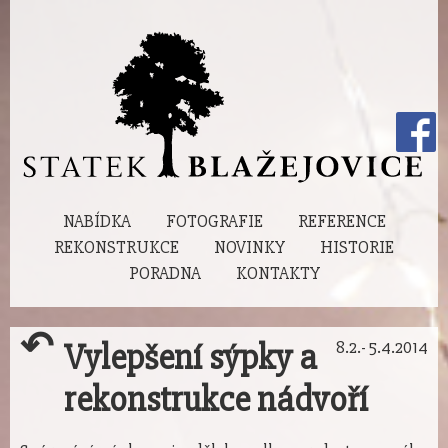
NABÍDKA
FOTOGRAFIE
REFERENCE
REKONSTRUKCE
NOVINKY
HISTORIE
PORADNA
KONTAKTY
↶
Vylepšení sýpky a
8.2.- 5.4.2014
rekonstrukce nádvoří