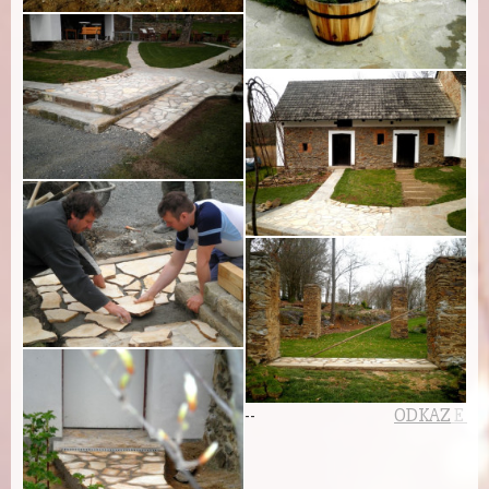
-
-
ODKAZ
E